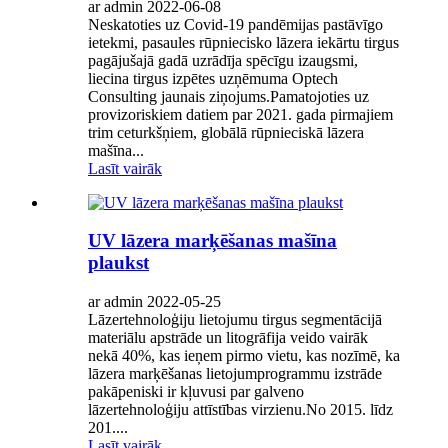
ar admin 2022-06-08
Neskatoties uz Covid-19 pandēmijas pastāvīgo
ietekmi, pasaules rūpniecisko lāzera iekārtu tirgus
pagājušajā gadā uzrādīja spēcīgu izaugsmi,
liecina tirgus izpētes uzņēmuma Optech
Consulting jaunais ziņojums.Pamatojoties uz
provizoriskiem datiem par 2021. gada pirmajiem
trim ceturkšņiem, globālā rūpnieciskā lāzera
mašīna...
Lasīt vairāk
UV lāzera marķēšanas mašīna
plaukst
ar admin 2022-05-25
Lāzertehnoloģiju lietojumu tirgus segmentācijā
materiālu apstrāde un litogrāfija veido vairāk
nekā 40%, kas ieņem pirmo vietu, kas nozīmē, ka
lāzera marķēšanas lietojumprogrammu izstrāde
pakāpeniski ir kļuvusi par galveno
lāzertehnoloģiju attīstības virzienu.No 2015. līdz
201....
Lasīt vairāk