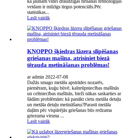
kā jaunam videi draudzīgas tīrīšanas tehnoloģijas
veidam ir milzīgs tirgus potenciāls.Pēc
statistikas...
Lasīt vairāk
KNOPPO šķiedras lāzera slīpēšanas
griešanas mašīna, atrisiniet biezā
tērauda metināšanas problēmas!
ar admin 2022-07-08
Dažās smago metālu apstrādes nozarēs,
piemēram, kuģu būvē, kalnrūpniecības mašīnās
un celtniecības mašīnās, bieži nākas saskarties ar
šādām problēmām: kā panākt cietu metāla detaļu
un metāla detaļu metināšanu?Parasti metāla
daļām pēc vispārējās griešanas būs redzama
griezuma virsma ...
Lasīt vairāk