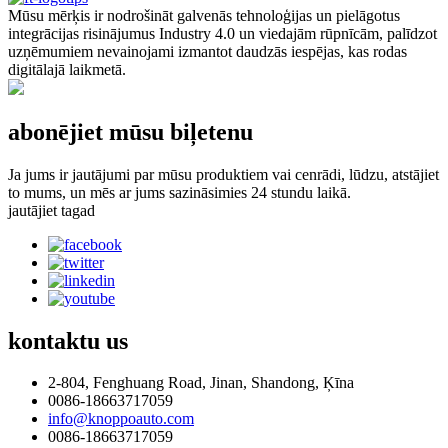
Mūsu mērķis ir nodrošināt galvenās tehnoloģijas un pielāgotus
integrācijas risinājumus Industry 4.0 un viedajām rūpnīcām, palīdzot
uzņēmumiem nevainojami izmantot daudzās iespējas, kas rodas
digitālajā laikmetā.
abonējiet mūsu biļetenu
Ja jums ir jautājumi par mūsu produktiem vai cenrādi, lūdzu, atstājiet
to mums, un mēs ar jums sazināsimies 24 stundu laikā.
jautājiet tagad
kontaktu
us
2-804, Fenghuang Road, Jinan, Shandong, Ķīna
0086-18663717059
info@knoppoauto.com
0086-18663717059