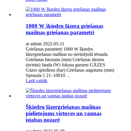
1000 W šķiedru lāzera griešanas
mašīnas griešanas parametri
ar admin 2022-05-11
Griešanas parametri 1000 W šķiedru
lāzergriešanas mašīnai no nerūsējošā tērauda
Griešanas biezums (mm) Griešanas ātrums
(m/min) Jauda (W) fokusa garums GĀZES
Gāzes spiediens (bar) Griešanas augstums (mm)
Sprausla 1 21–10010. ..
Lasīt vairāk
Šķiedru lāzergriešanas mašīnas
pielietojums virtuves un vannas
istabas nozarē