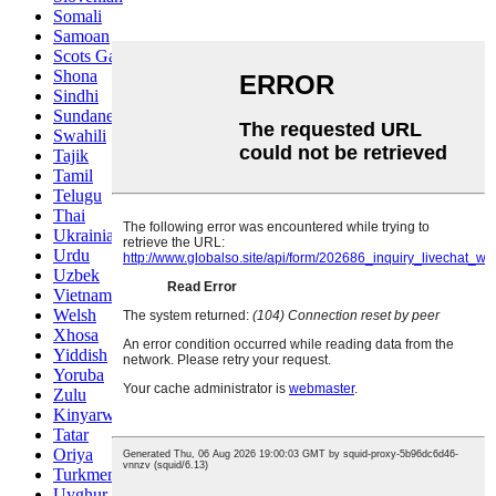
Somali
Samoan
Scots Gaelic
Shona
Sindhi
Sundanese
Swahili
Tajik
Tamil
Telugu
Thai
Ukrainian
Urdu
Uzbek
Vietnamese
Welsh
Xhosa
Yiddish
Yoruba
Zulu
Kinyarwanda
Tatar
Oriya
Turkmen
Uyghur