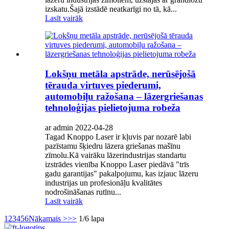
izskatu.Šajā izstādē neatkarīgi no tā, kā...
Lasīt vairāk
Lokšņu metāla apstrāde, nerūsējošā
tērauda virtuves piederumi,
automobiļu ražošana – lāzergriešanas
tehnoloģijas pielietojuma robeža
ar admin 2022-04-28
Tagad Knoppo Laser ir kļuvis par nozarē labi
pazīstamu šķiedru lāzera griešanas mašīnu
zīmolu.Kā vairāku lāzerindustrijas standartu
izstrādes vienība Knoppo Laser piedāvā "trīs
gadu garantijas" pakalpojumu, kas izjauc lāzeru
industrijas un profesionāļu kvalitātes
nodrošināšanas rutīnu...
Lasīt vairāk
1
2
3
4
5
6
Nākamais >
>>
1/6 lapa