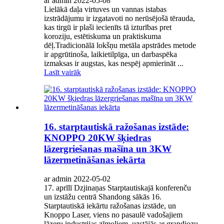
ar admin 2022-05-08
Lielākā daļa virtuves un vannas istabas
izstrādājumu ir izgatavoti no nerūsējošā tērauda, ​​
kas tirgū ir plaši iecienīts tā izturības pret
koroziju, estētiskuma un praktiskuma
dēļ.Tradicionālā lokšņu metāla apstrādes metode
ir apgrūtinoša, laikietilpīga, un darbaspēka
izmaksas ir augstas, kas nespēj apmierināt ...
Lasīt vairāk
16. starptautiskā ražošanas izstāde:
KNOPPO 20KW šķiedras
lāzergriešanas mašīna un 3KW
lāzermetināšanas iekārta
ar admin 2022-05-02
17. aprīlī Dzjinaņas Starptautiskajā konferenču
un izstāžu centrā Shandong sākās 16.
Starptautiskā iekārtu ražošanas izstāde, un
Knoppo Laser, viens no pasaulē vadošajiem
lāzeru industrijas zīmoliem, uzstājās ar grandiozu