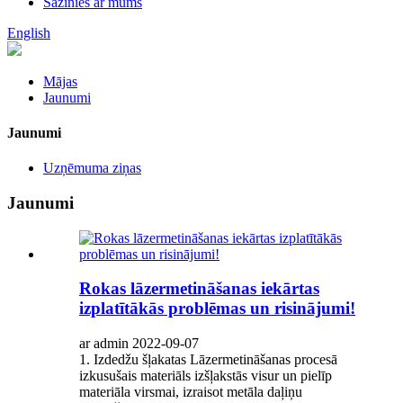
Sazinies ar mums
English
Mājas
Jaunumi
Jaunumi
Uzņēmuma ziņas
Jaunumi
Rokas lāzermetināšanas iekārtas
izplatītākās problēmas un risinājumi!
ar admin 2022-09-07
1. Izdedžu šļakatas Lāzermetināšanas procesā
izkusušais materiāls izšļakstās visur un pielīp
materiāla virsmai, izraisot metāla daļiņu