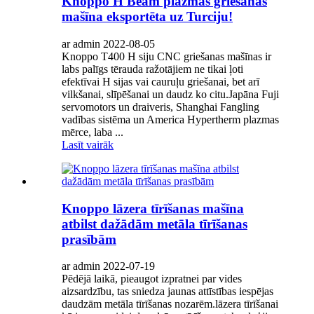
Knoppo H Beam plazmas griešanas
mašīna eksportēta uz Turciju!
ar admin 2022-08-05
Knoppo T400 H siju CNC griešanas mašīnas ir
labs palīgs tērauda ražotājiem ne tikai ļoti
efektīvai H sijas vai cauruļu griešanai, bet arī
vilkšanai, slīpēšanai un daudz ko citu.Japāna Fuji
servomotors un draiveris, Shanghai Fangling
vadības sistēma un America Hypertherm plazmas
mērce, laba ...
Lasīt vairāk
Knoppo lāzera tīrīšanas mašīna
atbilst dažādām metāla tīrīšanas
prasībām
ar admin 2022-07-19
Pēdējā laikā, pieaugot izpratnei par vides
aizsardzību, tas sniedza jaunas attīstības iespējas
daudzām metāla tīrīšanas nozarēm.lāzera tīrīšanai