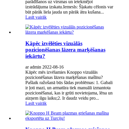
parādīšanos uz virsmas un ietekmējot
izstrādājuma izskatu.Iemesls: Šļakatu cēlonis var
būt pārāk liela jauda un pārāk ātra kušana...
Lasīt vairāk
Kāpēc izvēlēties vizuālās
pozicionēšanas lāzera marķēšanas
iekārtu?
ar admin 2022-08-16
Kāpēc mēs izvēlamies Knoppo vizuālās
pozicionēšanas lāzera marķēšanas mašīnu?
Pašlaik ražošanā būs šādas problēmas: 1. Gabali
ir ļoti mazi, un armatūra tiek manuāli izmantota
pozicionēšanai, kas ir grūti novietojama, lēna un
aizņem ilgu laiku;2. Ir daudz veidu pro...
Lasīt vairāk