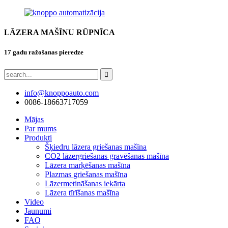
LĀZERA MAŠĪNU RŪPNĪCA
17 gadu ražošanas pieredze
info@knoppoauto.com
0086-18663717059
Mājas
Par mums
Produkti
Šķiedru lāzera griešanas mašīna
CO2 lāzergriešanas gravēšanas mašīna
Lāzera marķēšanas mašīna
Plazmas griešanas mašīna
Lāzermetināšanas iekārta
Lāzera tīrīšanas mašīna
Video
Jaunumi
FAQ