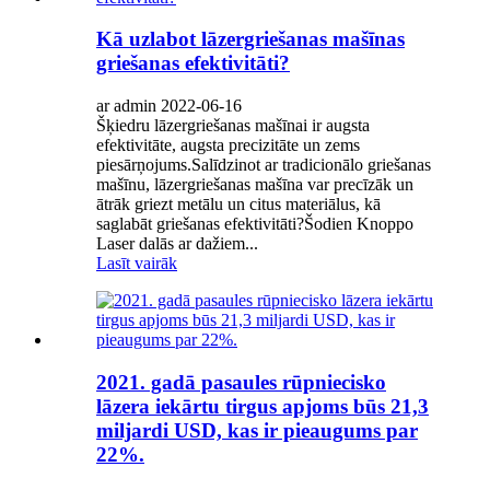
Kā uzlabot lāzergriešanas mašīnas
griešanas efektivitāti?
ar admin 2022-06-16
Šķiedru lāzergriešanas mašīnai ir augsta
efektivitāte, augsta precizitāte un zems
piesārņojums.Salīdzinot ar tradicionālo griešanas
mašīnu, lāzergriešanas mašīna var precīzāk un
ātrāk griezt metālu un citus materiālus, kā
saglabāt griešanas efektivitāti?Šodien Knoppo
Laser dalās ar dažiem...
Lasīt vairāk
2021. gadā pasaules rūpniecisko
lāzera iekārtu tirgus apjoms būs 21,3
miljardi USD, kas ir pieaugums par
22%.