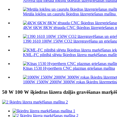
Atvērta tipa metāla lokšņu šķiedras lāzergriešanas mašīna
Metāla lokšņu un cauruļu šķiedras lāzergriešanas mašīna 
4KW 6KW 8KW tērauda CNC šķiedras lāzergriešanas m
1390 1610 100W 150W CO2 lāzergravēšana un griešana.
KML-FC pilnībā slēgta šķiedras lāzera marķēšanas mašīna
Ķīnas 1530 Hyperthern CNC plazmas griešanas mašīna
1000W 1500W 2000W 3000W rokas šķiedru lāzermetinā
50 W 100 W šķiedras lāzera dziļās gravēšanas marķ