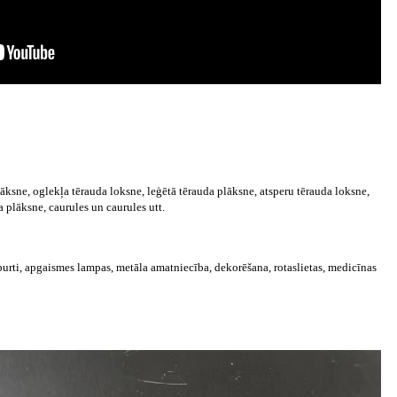
sne, oglekļa tērauda loksne, leģētā tērauda plāksne, atsperu tērauda loksne,
a plāksne, caurules un caurules utt.
 burti, apgaismes lampas, metāla amatniecība, dekorēšana, rotaslietas, medicīnas