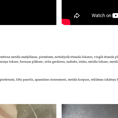
rota metāla marķēšanai, piemēram, nerūsējošā tērauda loksnes, vieglā tērauda plāk
isiņa loksne, bronzas plāksne, zelta gredzens, sudrabs, titāns, metāla loksne, metāl
 piederumi, liftu panelis, aparatūras instrumenti, metāla korpuss, reklāmas izkārtņu