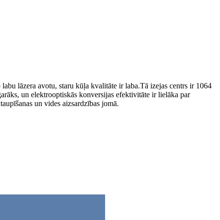
u lāzera avotu, staru kūļa kvalitāte ir laba.Tā izejas centrs ir 1064
āks, un elektrooptiskās konversijas efektivitāte ir lielāka par
 taupīšanas un vides aizsardzības jomā.