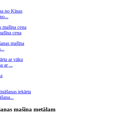
no...
ašīna cena
..
 ar ...
šana...
ēšanas mašīna metālam