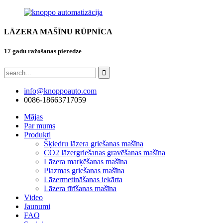
LĀZERA MAŠĪNU RŪPNĪCA
17 gadu ražošanas pieredze
info@knoppoauto.com
0086-18663717059
Mājas
Par mums
Produkti
Šķiedru lāzera griešanas mašīna
CO2 lāzergriešanas gravēšanas mašīna
Lāzera marķēšanas mašīna
Plazmas griešanas mašīna
Lāzermetināšanas iekārta
Lāzera tīrīšanas mašīna
Video
Jaunumi
FAQ