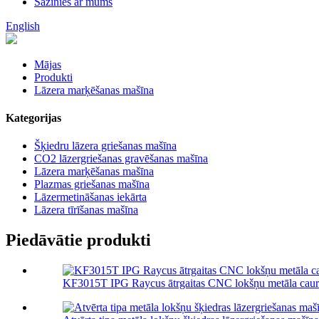
Sazinies ar mums
English
Mājas
Produkti
Lāzera marķēšanas mašīna
Kategorijas
Šķiedru lāzera griešanas mašīna
CO2 lāzergriešanas gravēšanas mašīna
Lāzera marķēšanas mašīna
Plazmas griešanas mašīna
Lāzermetināšanas iekārta
Lāzera tīrīšanas mašīna
Piedāvātie produkti
KF3015T IPG Raycus ātrgaitas CNC lokšņu metāla cauru