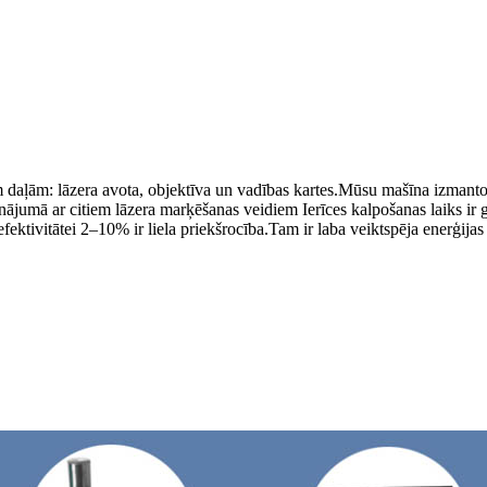
aļām: lāzera avota, objektīva un vadības kartes.Mūsu mašīna izmanto lab
jumā ar citiem lāzera marķēšanas veidiem Ierīces kalpošanas laiks ir gar
ektivitātei 2–10% ir liela priekšrocība.Tam ir laba veiktspēja enerģijas