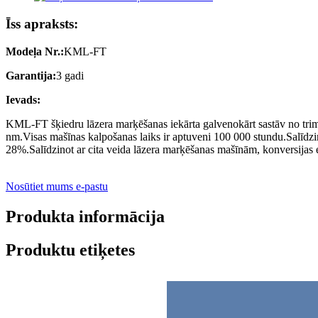
Īss apraksts:
Modeļa Nr.:
KML-FT
Garantija:
3 gadi
Ievads:
KML-FT šķiedru lāzera marķēšanas iekārta galvenokārt sastāv no trim d
nm.Visas mašīnas kalpošanas laiks ir aptuveni 100 000 stundu.Salīdzinā
28%.Salīdzinot ar cita veida lāzera marķēšanas mašīnām, konversijas ef
Nosūtiet mums e-pastu
Produkta informācija
Produktu etiķetes